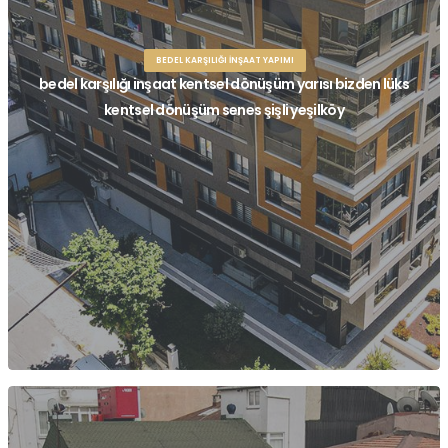
BEDEL KARŞILIĞI İNŞAAT YAPIMI
bedel karşılığı inşaat kentsel dönüşüm yarısı bizden lüks
kentsel dönüşüm senes şişli yeşilköy