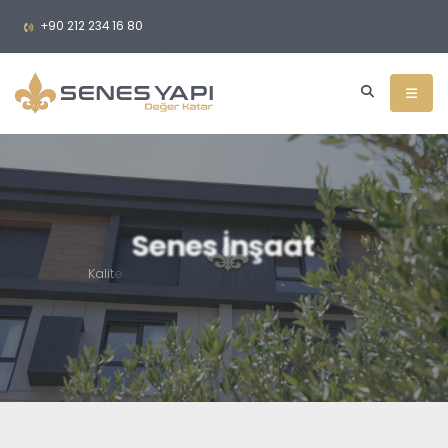
+90 212 234 16 80
Senes İnşaat
K
a
l
i
t
e
l
i
,
G
ü
v
e
n
l
i
v
e
E
s
t
e
t
i
k
H
a
r
i
k
a
s
ı
B
i
n
a
l
a
r
.
.
.