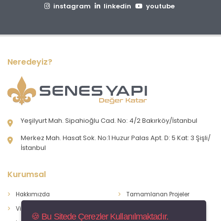
instagram
linkedin
youtube
Neredeyiz?
Yeşilyurt Mah. Sipahioğlu Cad. No: 4/2 Bakırköy/İstanbul
Merkez Mah. Hasat Sok. No:1 Huzur Palas Apt. D: 5 Kat: 3 Şişli/
İstanbul
Kurumsal
Hakkımızda
Tamamlanan Projeler
Vizyon & Misyon
Devam Eden Projeler
🍪 Bu Sitede Çerezler Kullanılmaktadır.