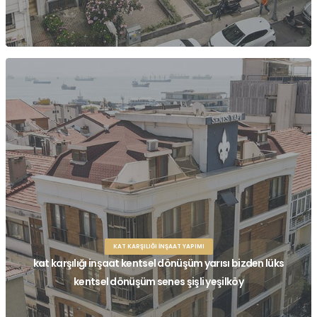
KAT KARŞILIĞI İNŞAAT YAPIMI
kat karşılığı inşaat kentsel dönüşüm yarısı bizden lüks
kentsel dönüşüm senes şişli yeşilköy