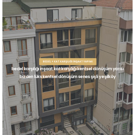
BEDEL + KAT KARŞILIĞI İNŞAAT YAPIMI
bedel karşılığı inşaat kat karşılığı kentsel dönüşüm yarısı
bizden lüks kentsel dönüşüm senes şişli y eşilköy