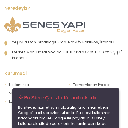
Neredeyiz?
Yeşilyurt Mah. Sipahioğlu Cad. No: 4/2 Bakırköy/İstanbul
Merkez Mah. Hasat Sok. No:1 Huzur Palas Apt. D: 5 Kat: 3 Şişli/
İstanbul
Kurumsal
Hakkımızda
Tamamlanan Projeler
Vizyon & Misyon
Devam Eden Projeler
🍪 Bu Sitede Çerezler Kullanılmaktadır.
Logomuz
İletişim
Bu sitede, hizmet sunmak, trafiği analiz etmek için
Google´ a ait çerezler kullanılır. Bu siteyi kullanımınız
hakkındaki bilgiler Google ile paylaşılır. Bu siteyi
kullanarak, sitede çerezlerin kullanılmasını kabul