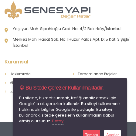
Yeşilyurt Mah. Sipahioğlu Cad. No: 4/2 Bakırköy/İstanbul
Merkez Mah. Hasat Sok. No:1 Huzur Palas Apt. D: 5 Kat: 3 Şişli/
İstanbul
Kurumsal
Hakkımızda
Tamamlanan Projeler
Vizyon & Misyon
Devam Eden Projeler
🍪 Bu Sitede Çerezler Kullanılmaktadır.
Logomuz
İletişim
Bu sitede, hizmet sunmak, trafiği analiz etmek için
Google´ a ait çerezler kullanılır. Bu siteyi kullanımınız
hakkındaki bilgiler Google ile paylaşılır. Bu siteyi
kullanarak, sitede çerezlerin kullanılmasını kabul
etmiş olursunuz.
Detay
© 2026 Tüm hakları saklıdır.
Tamam
Ayarlar